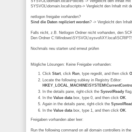
SYSVOL\domain.local\Policies -> Vergleicht den Inhalt mit
SYSVOL\domain.local\scripts-> Vergleicht den Inhalt mit d
netlogon freigabe vorhanden?
Sind die Daten repliziert worden
? -> Vergleicht den Inhal
Falls nicht, z.B. Netlogon Ordner nicht vorhanden, den SC
Den Ordner C:\Windows\SYSVOL\sysvol\XY.local\SCRIPT
Nochmals neu starten und erneut prüfen
Mögliche Lösungen: Keine Freigabe vorhanden:
Click
Start
, click
Run
, type
regedit
, and then click
Locate the following subkey in Registry Editor:
HKEY_LOCAL_MACHINE\SYSTEM\CurrentControlSe
In the details pane, right-click the
SysvolReady
flag
In the
Value data
box, type
0
, and then click
OK
.
Again in the details pane, right-click the
SysvolRea
In the
Value data
box, type
1
, and then click
OK
.
Freigaben vorhanden aber leer:
Run the following command on all domain controllers in the 