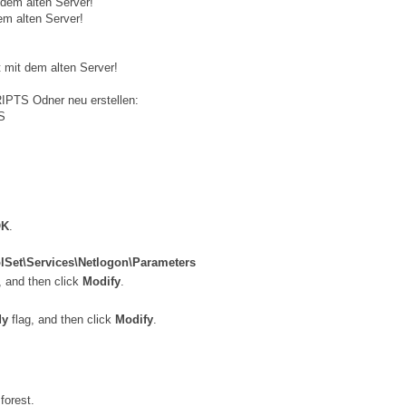
 dem alten Server!
em alten Server!
t mit dem alten Server!
RIPTS Odner neu erstellen:
S
OK
.
t\Services\Netlogon\Parameters
, and then click
Modify
.
dy
flag, and then click
Modify
.
forest.