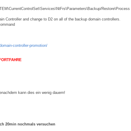
\CurrentControlSet\Services\NtFrs\Parameters\Backup/Restore\Process 
Controller and change to D2 on all of the backup domain controllers.
S command
-domain-controller-promotion/
 FORTFAHRE
 jenachdem kann dies ein wenig dauern!
 nach 20min nochmals versuchen