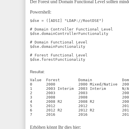
Der Forest und Domain Functional Level sollten mindes
Powershell:
$dse = ([ADSI] "LDAP://RootDSE")

# Domain Controller Functional Level

$dse.domainControllerFunctionality

# Domain Functional Level

$dse.domainFunctionality

# Forest Functional Level

$dse.forestFunctionality
Resultat:
Value  Forest        Domain             Dom
0      2000          2000 Mixed/Native  200
1      2003 Interim  2003 Interim       N/A

2      2003          2003               200
3      2008          2008               200
4      2008 R2       2008 R2            200
5      2012          2012               201
6      2012 R2       2012 R2            201
7      2016          2016               201
Erhöhen könnt Ihr dies hier: