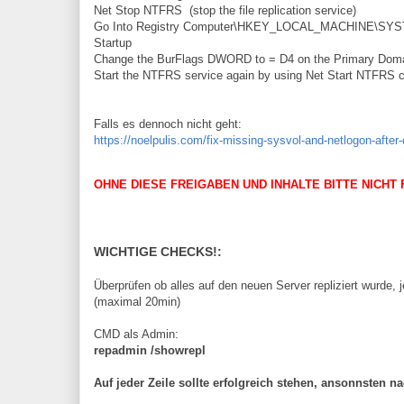
Net Stop NTFRS (stop the file replication service)
Go Into Registry Computer\HKEY_LOCAL_MACHINE\SYSTEM
Startup
Change the BurFlags DWORD to = D4 on the Primary Domain 
Start the NTFRS service again by using Net Start NTFR
Falls es dennoch nicht geht:
https://noelpulis.com/fix-missing-sysvol-and-netlogon-after
OHNE DIESE FREIGABEN UND INHALTE BITTE NICHT
WICHTIGE CHECKS!
:
Überprüfen ob alles auf den neuen Server repliziert wurde,
(maximal 20min)
CMD als Admin:
repadmin /showrepl
Auf jeder Zeile sollte erfolgreich stehen, ansonnsten