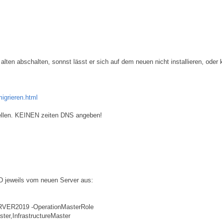
lten abschalten, sonnst lässt er sich auf dem neuen nicht installieren, oder 
migrieren.html
tellen. KEINEN zeiten DNS angeben!
D jeweils vom neuen Server aus:
ERVER2019 -OperationMasterRole
r,InfrastructureMaster