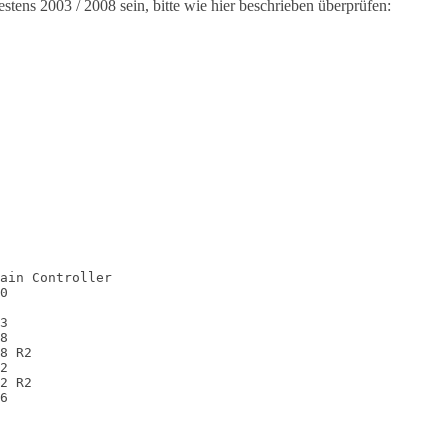
tens 2003 / 2008 sein, bitte wie hier beschrieben überprüfen:
ain Controller

0

3

8

8 R2

2

2 R2

6