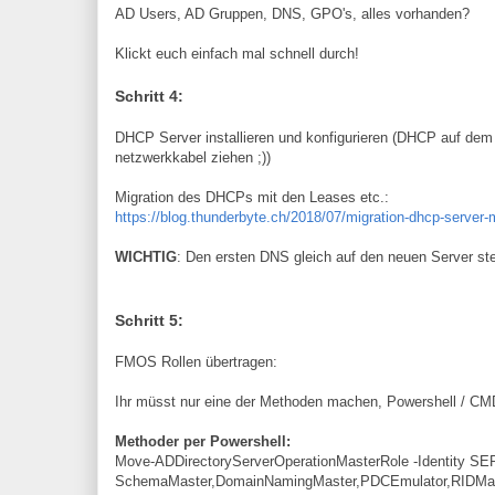
AD Users, AD Gruppen, DNS, GPO's, alles vorhanden?
Klickt euch einfach mal schnell durch!
Schritt 4:
DHCP Server installieren und konfigurieren (DHCP auf dem a
netzwerkkabel ziehen ;))
Migration des DHCPs mit den Leases etc.:
https://blog.thunderbyte.ch/2018/07/migration-dhcp-server-
WICHTIG
: Den ersten DNS gleich auf den neuen Server s
Schritt 5:
FMOS Rollen übertragen:
Ihr müsst nur eine der Methoden machen, Powershell / CM
Methoder per Powershell:
Move-ADDirectoryServerOperationMasterRole -Identity S
SchemaMaster,DomainNamingMaster,PDCEmulator,RIDMaste